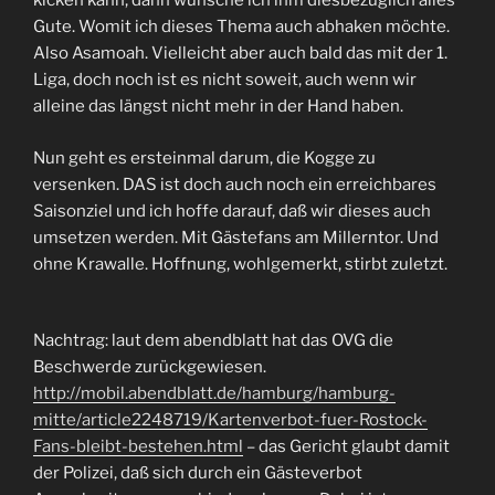
kicken kann, dann wünsche ich ihm diesbezüglich alles
Gute. Womit ich dieses Thema auch abhaken möchte.
Also Asamoah. Vielleicht aber auch bald das mit der 1.
Liga, doch noch ist es nicht soweit, auch wenn wir
alleine das längst nicht mehr in der Hand haben.
Nun geht es ersteinmal darum, die Kogge zu
versenken. DAS ist doch auch noch ein erreichbares
Saisonziel und ich hoffe darauf, daß wir dieses auch
umsetzen werden. Mit Gästefans am Millerntor. Und
ohne Krawalle. Hoffnung, wohlgemerkt, stirbt zuletzt.
Nachtrag: laut dem abendblatt hat das OVG die
Beschwerde zurückgewiesen.
http://mobil.abendblatt.de/hamburg/hamburg-
mitte/article2248719/Kartenverbot-fuer-Rostock-
Fans-bleibt-bestehen.html
– das Gericht glaubt damit
der Polizei, daß sich durch ein Gästeverbot