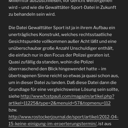
Millerntor auszuschließen, vor Gericht weitergehen
wird – und wie die Gewalttäter-Sport-Datei in Zukunft
zu behandeln sein wird.
Die Datei Gewalttäter Sport ist ja in ihrem Aufbau ein
unerträgliches Konstrukt, welches rechtsstaatliche
Gesichtspunkte vollkommen außer Acht läßt und eine
unüberschaubar große Anzahl Unschuldiger enthält,
die einfach nur in den Focus der Polizei geraten ist.
Quasi zufällig da standen, wohin die Polizei
überrraschend den Blick hingewendet hatte – im
übertragenen Sinne reicht so etwas ja quasi schon aus,
um in dieser Datei zu landen. Daß diese Datei dann die
Grundlage für eine vergleichsweise Lösung sein sollte,
siehe
http://www.fcstpauli.com/magazin/artikel.php?
artikel=11225&type=2&menuid=57&topmenu=112
bzw.
http://www.rostockerjournal.de/sport/artikel/2012-04-
15-keine-einigung-im-eroerterungstermin/
, ist aus