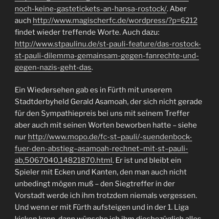
noch-keine-gastetickets-an-hansa-rostock/
. Aber
auch
http://www.magischerfc.de/wordpress/?p=6212
findet wieder treffende Worte. Auch dazu:
http://www.stpaulinu.de/st-pauli-feature/das-rostock-
st-pauli-dilemma-gemainsam-gegen-fanrechte-und-
gegen-nazis-geht-das
.
Ein Wiedersehen gab es in Fürth mit unserem
Stadtderbyheld Gerald Asamoah, der sich nicht gerade
für den Sympathiepreis bei uns mit seinem Treffer
aber auch mit seinen Worten beworben hatte – siehe
nur
http://www.mopo.de/fc-st–pauli/-suendenbock-
fuer-den-abstieg–asamoah-rechnet–mit-st–pauli-
ab,5067040,14821870.html
. Er ist und bleibt ein
Spieler mit Ecken und Kanten, den man auch nicht
unbedingt mögen muß – den Siegtreffer in der
Vorstadt werde ich ihm trotzdem niemals vergessen.
Und wenn er mit Fürth aufsteigen und in der 1. Liga