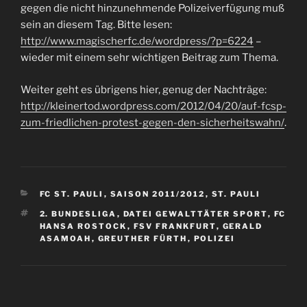
gegen die nicht hinzunehmende Polizeiverfügung muß
sein an diesem Tag. Bitte lesen:
http://www.magischerfc.de/wordpress/?p=6224
–
wieder mit einem sehr wichtigen Beitrag zum Thema.
Weiter geht es übrigens hier, genug der Nachträge:
http://kleinertod.wordpress.com/2012/04/20/auf-fcsp-
zum-friedlichen-protest-gegen-den-sicherheitswahn/
.
KATEGORIEN
FC ST. PAULI
,
SAISON 2011/2012
,
ST. PAULI
SCHLAGWÖRTER
2. BUNDESLIGA
,
DATEI GEWALTTÄTER SPORT
,
FC
HANSA ROSTOCK
,
FSV FRANKFURT
,
GERALD
ASAMOAH
,
GREUTHER FÜRTH
,
POLIZEI
Beitragsnavigation