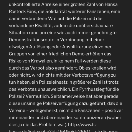
unkontrollierte Anreise einer großen Zahl von Hansa
Rostock Fans, die Solidarität weiterer Fanszenen, eine
damit verbundene Wut auf die Polizei und die
vorhandene Rivalität, zudem die unüberschaubare
Situation rund um eine wie auch immer genehmigte
Demonstrationsroute in Verbindung mit einer
etwaigen Auflösung oder Absplitterung einzelner
Gruppen von einer friedlichen Demo erhöhen das
Risiko von Krawallen, in keinem Fall werden diese
durch das Verbot also gemindert. Ob es knallen wird
oder nicht, wird nichts mit der Verbotsverfügung zu
tun haben, ein Polizeieinsatz in größerer Zahl ist trotz
des Verbotes unausweichlich. Ein Pyrrhussieg für die
Polizei? Vermutlich. Seltsamerweise hat aber gerade
diese unsinnige Polizeiverfügung dazu geführt, daß die
Vereine – wohlgemerkt, nicht die Fanszenen – positiver
miteinander und übereinander kommunizieren (wobei
dies ja nie das Problem war):
http://www.fc-
hansa.de/index.php?id=154&oid=26611
– ob die Fans