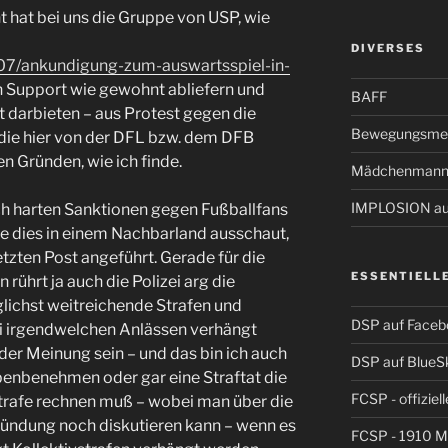
hat bei uns die Gruppe von USP, wie
DIVERSES
1/07/ankundigung-zum-auswartsspiel-in-
en Support wie gewohnt abliefern und
BAFF
t darbieten – aus Protest gegen die
Bewegungsmel
die hier von der DFL bzw. dem DFB
 Gründen, wie ich finde.
Mädchenmann
IMPLOSION auf
h harten Sanktionen gegen Fußballfans
ie dies in einem Nachbarland ausschaut,
letzten Post angeführt. Gerade für die
ESSENTIELL
rührt ja auch die Polizei arg die
chst weitreichende Strafen und
DSP auf Faceb
 irgendwelchen Anlässen verhängt
der Meinung sein – und das bin ich auch
DSP auf BlueS
benbenehmen oder gar eine Straftat die
FCSP - offiziel
Strafe rechnen muß – wobei man über die
gründung noch diskutieren kann – wenn es
FCSP - 1910 