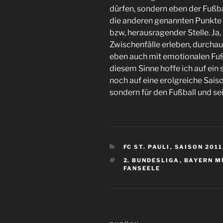
dürfen, sondern eben der Fußb
die anderen genannten Punkte d
bzw, herausragender Stelle. Ja, 
Zwischenfälle erleben, durch
eben auch mit emotionalen Fußb
diesem Sinne hoffe ich auf ein 
noch auf eine erolgreiche Saiso
sondern für den Fußball und se
KATEGORIEN
FC ST. PAULI
,
SAISON 2011
SCHLAGWÖRTER
2. BUNDESLIGA
,
BAYERN M
FANSEELE
Beitragsnavigation