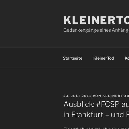
Zum
Inhalt
KLEINERT
springen
Gedankengänge eines Anhänger
Startseite
KleinerTod
K
VERÖFFENTLICHT
23. JULI 2011
VON
KLEINERTO
AM
Ausblick: #FCSP au
in Frankfurt – und