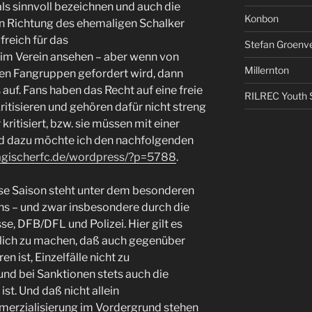
ls sinnvoll bezeichnen und auch die
Konbon
in Richtung des ehemaligen Schalker
lfreich für das
Stefan Groenv
m Verein ansehen – aber wenn von
Millernton
hen Fangruppen gefordert wird, dann
 auf. Fans haben das Recht auf eine freie
RILREC Youth S
tisieren und gehören dafür nicht streng
 kritisiert, bzw. sie müssen mit einer
nd dazu möchte ich den nachfolgenden
agischerfc.de/wordpress/?p=5788
.
ese Saison steht unter dem besonderen
s – und zwar insbesondere durch die
e, DFB/DFL und Polizei. Hier gilt es
lich zu machen, daß auch gegenüber
n ist, Einzelfälle nicht zu
und bei Sanktionen stets auch die
st. Und daß nicht allein
erzialisierung im Vordergrund stehen