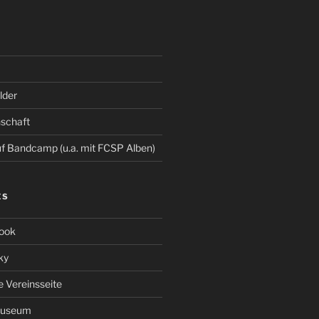
der
schaft
 Bandcamp (u.a. mit FCSP Alben)
ES
ook
ky
le Vereinsseite
Museum