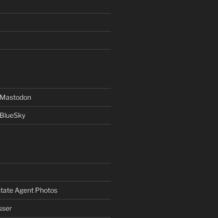
f Mastodon
 BlueSky
Estate Agent Photos
sser