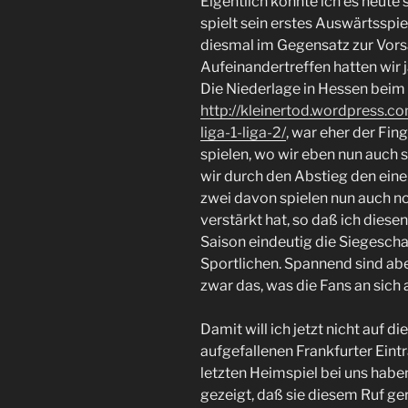
Eigentlich könnte ich es heute
spielt sein erstes Auswärtsspiel
diesmal im Gegensatz zur Vorsa
Aufeinandertreffen hatten wir j
Die Niederlage in Hessen beim 
http://kleinertod.wordpress.c
liga-1-liga-2/
, war eher der Fin
spielen, wo wir eben nun auch 
wir durch den Abstieg den eine
zwei davon spielen nun auch noc
verstärkt hat, so daß ich diesen
Saison eindeutig die Siegesc
Sportlichen. Spannend sind ab
zwar das, was die Fans an sich 
Damit will ich jetzt nicht auf 
aufgefallenen Frankfurter Ein
letzten Heimspiel bei uns habe
gezeigt, daß sie diesem Ruf g