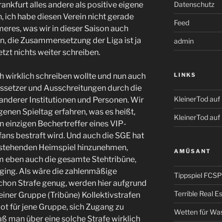
Datenschutz
rankfurt alles andere als positive eigene
, ich habe diesen Verein nicht gerade
Feed
meres, was wir in dieser Saison auch
, die Zusammensetzung der Liga ist ja
admin
etzt nichts weiter schreiben.
LINKS
 wirklich schreiben wollte und nun auch
ssetzer und Ausschreitungen durch die
KleinerTod au
anderer Institutionen und Personen. Wir
nen Spieltag erfahren, was es heißt,
KleinerTod auf
n einzigen Bechertreffer eines VIP-
ans bestraft wird. Und auch die SGE hat
anstehenden Heimspiel hinzunehmen,
AMÜSANT
lem eben auch die gesamte Stehtribüne,
sging. Als wäre die zahlenmäßige
Tippspiel FCSP
chon Strafe genug, werden hier aufgrund
Terrible Real 
einer Gruppe (Tribüne) Kollektivstrafen
t für jene Gruppe, sich Zugang zu
Wetten für Wa
aß man über eine solche Strafe wirklich