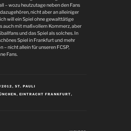
all – wozu heutzutage neben den Fans
azugehören, nicht aber an alleiniger
ich will ein Spiel ohne gewalttätige
aus auch mit maßvollem Kommerz, aber
allfans und das Spiel als solches. In
schönes Spiel in Frankfurt und mehr
n – nicht allein für unseren FCSP,
ine Fans.
/2012
,
ST. PAULI
ÜNCHEN
,
EINTRACHT FRANKFURT
,