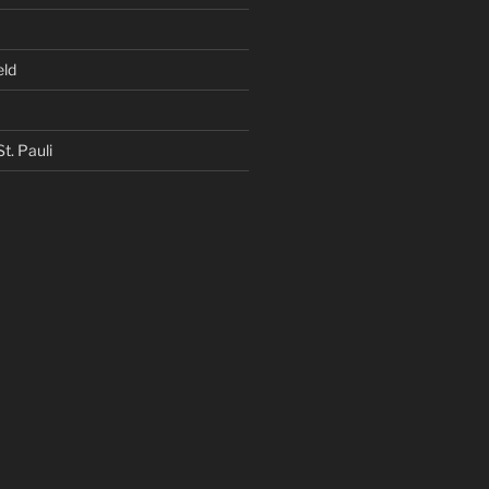
eld
t. Pauli