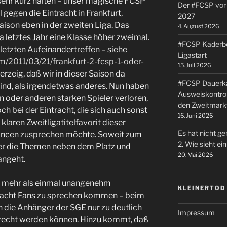
 sehr kurz halten – unser magische FCSP
Der #FCSP vor 
 gegen die Eintracht in Frankfurt,
2027
ison eben in der zweiten Liga. Das
4. August 2026
a letztes Jahr eine Klasse höher zweimal.
#FCSP Kaderbe
letzten Aufeinandertreffen – siehe
Ligastart
om/2011/03/21/frankfurt-2-fcsp-1-oder-
15. Juli 2026
gerzeig, daß wir in dieser Saison da
#FCSP Dauerka
sind, als irgendetwas anderes. Nun haben
Ausweiskontrol
n oder anderen starken Spieler verloren,
den Zweitmark
h bei der Eintracht, die sich auch sonst
16. Juni 2026
 klaren Zweitligatitelfavorit dieser
Es hat nicht ge
hancen zusprechen möchte. Soweit zum
2. Wie sieht e
er die Themen neben dem Platz und
20. Mai 2026
angeht.
die mehr als einmal unangenehm
KLEINERTOD
tracht Fans zu sprechen kommen – beim
n die Anhänger der SGE nur zu deutlich
Impressum
erecht werden können. Hinzu kommt, daß