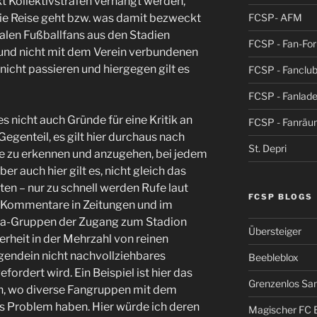
t Kollektivstrafen verhängt werden,
FCSP- AFM
die Reise geht bzw. was damit bezweckt
alen Fußballfans aus den Stadien
FCSP - Fan-Fo
 und nicht mit dem Verein verbundenen
nicht passieren und hiergegen gilt es
FCSP - Fanclub
FCSP - Fanlad
es nicht auch Gründe für eine Kritik an
FCSP - Fanrä
egenteil, es gilt hier durchaus nach
St. Depri
e zu erkennen und anzugehen, bei jedem
er auch hier gilt es, nicht gleich das
n – nur zu schnell werden Rufe laut
FCSP BLOGS
te Kommentare in Zeitungen und im
tra-Gruppen der Zugang zum Stadion
Übersteiger
erheit in der Mehrzahl von reinen
gendein nicht nachvollziehbares
Beebleblox
ordert wird. Ein Beispiel ist hier das
Grenzenlos San
n, wo diverse Fangruppen mit dem
s Problem haben. Hier würde ich deren
Magischer FC 