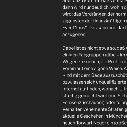
aber dazu kommt, daß verstärk
dann wird nur deutlich, wohin 
wird: das Verdrängen der norm
zugunsten der finanzkräftigen
Event“fans“. Das kann und darf 
anzugehen.
Dabei ist es nicht etwa so, daß 
einigen Fangruppen gäbe – im G
Wegen zu suchen, die Problem
Verein auf eine eigene Weise. Ab
Kind mit dem Bade auszuschütte
bzw. lassen sich unqualifizier
Internet auffinden, wonach Ul
streitig gemacht wird (mit Sich
Fernsehzuschauern) oder für ir
Verhalten vehemente Strafen gef
aktuelle Geschehen in Münche
neuen Torwart Neuer ein große