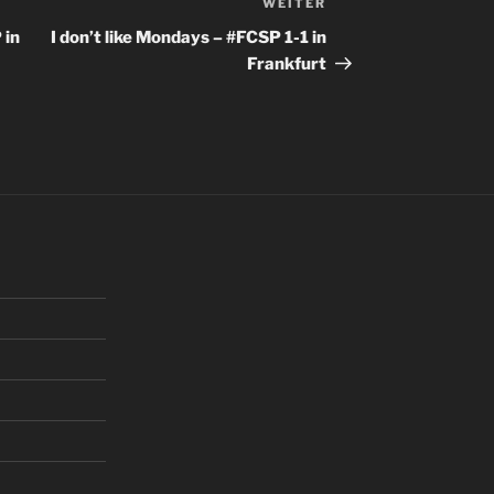
WEITER
Nächster
Beitrag
 in
I don’t like Mondays – #FCSP 1-1 in
Frankfurt