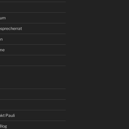
rum
sprecherrat
en
ume
kt Pauli
Blog