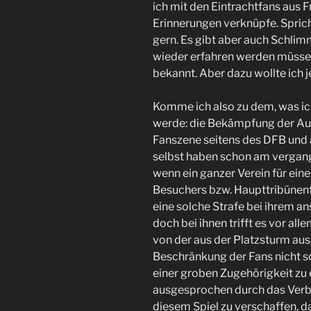
ich mit den Eintrachtfans aus F
Erinnerungen verknüpfe. Sprich
gern. Es gibt aber auch Schlim
wieder erfahren werden müssen
bekannt. Aber dazu wollte ich j
Komme ich also zu dem, was ich
werde: die Bekämpfung der Au
Fanszene seitens des DFB und 
selbst haben schon am vergange
wenn ein ganzer Verein für eine
Besuchers bzw. Haupttribünenf
eine solche Strafe bei ihrem 
doch bei ihnen trifft es vor al
von der aus der Platzsturm au
Beschränkung der Fans nicht s
einer groben Zugehörigkeit zu 
ausgesprochen durch das Verbo
diesem Spiel zu verschaffen, d