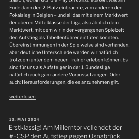
Saison, woran sich die Play Offs anschlossen, was am
Ende dann den 2. Platz einbrachte, zum anderen den
Pokalsieg in Belgien – und all das mit einem Marktwert
der oberen Mittelklasse der Liga, also ähnlich dem
Marktwert, mit dem wir in der vergangenen Spielzeit
den Aufstieg als Tabellenführer eintüten konnten.
Übereinstimmungen in der Spielweise sind vorhanden,
aber deutliche Unterschiede werden wir natürlich
trotzdem unter dem neuen Trainer erleben können. Es
sind für uns als Aufsteiger in der 1. Bundesliga
natürlich auch ganz andere Voraussetzungen. Oder
auch: Herausforderungen, die es anzunehmen gilt.
„Auf
weiterlesen
ein
Neues!
Der
VERÖFFENTLICHT
13. MAI 2024
AM
#FCSP
Erstklassig! Am Millerntor vollendet der
beginnt
#FCSP den Aufstieg gegen Osnabrück