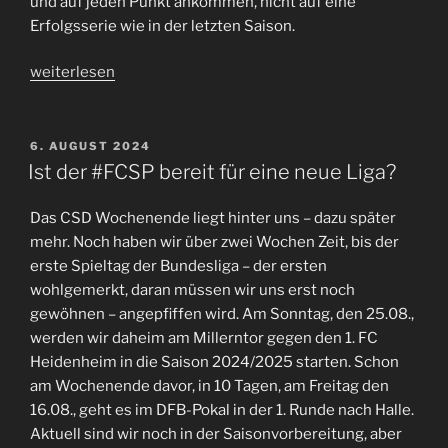
und auf jeden Punkt ankommen, nicht auf eine
Erfolgsserie wie in der letzten Saison.
„Durchwachsener
weiterlesen
#FCSP
Start
–
VERÖFFENTLICHT
6. AUGUST 2024
AM
Weiterkommen
Ist der #FCSP bereit für eine neue Liga?
im
DFB-
Das CSD Wochenende liegt hinter uns – dazu später
Pokal
mehr. Noch haben wir über zwei Wochen Zeit, bis der
in
erste Spieltag der Bundesliga – der ersten
Halle,
wohlgemerkt, daran müssen wir uns erst noch
Saisoneröffnung
gewöhnen – angepfiffen wird. Am Sonntag, den 25.08.,
gegen
werden wir daheim am Millerntor gegen den 1. FC
Atalanta
Heidenheim in die Saison 2024/2025 starten. Schon
und
am Wochenende davor, in 10 Tagen, am Freitag den
Niederlage
16.08., geht es im DFB-Pokal in der 1. Runde nach Halle.
in
Aktuell sind wir noch in der Saisonvorbereitung, aber