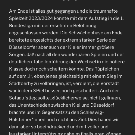
die
Vorbereitung
Am Ende ist alles gut gegangen und die traumhafte
mit
Spielzeit 2023/2024 konnte mit dem Aufstieg in die 1.
einem
Bundesliga mit der ersehnten Belohnung
neuen
abgeschlossen werden. Die Schwächephase am Ende
Trainerstab.“
bereitete angesichts der extrem starken Serie der
Düsseldorfer aber auch der Kieler immer größere
Sorgen, daß nach all den wunderbaren Spielen und der
deutlichen Tabellenführung der Wechsel in die höhere
Klasse doch noch scheitern könnte. Das Tüpfelchen
auf dem „i“, eben jenes gleichzeitig mit einem Sieg im
Stadtderby zu vollbringen, ist, verdient, die Vorstadt
war in dem SPiel besser, noch gescheitert. Auch der
Sofaaufstieg sollte, glücklicherweise, nicht gelingen,
das Unentschieden zwischen Kiel und Düsseldorf
brachte uns im Gegensatz zu den Schleswig-
Holsteiner*innen noch nicht ans Ziel. Dies haben wir
dann aber so beeindruckend und mit voller und
laustarker Unterstützung daheim finalisieren können.