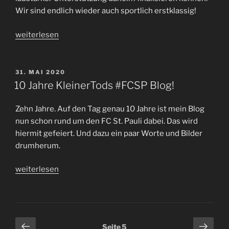
Wir sind endlich wieder auch sportlich erstklassig!
„Erstklassig!
weiterlesen
Am
Millerntor
vollendet
VERÖFFENTLICHT
31. MAI 2020
AM
der
10 Jahre KleinerTods #FCSP Blog!
#FCSP
den
Zehn Jahre. Auf den Tag genau 10 Jahre ist mein Blog
Aufstieg
nun schon rund um den FC St. Pauli dabei. Das wird
gegen
hiermit gefeiert. Und dazu ein paar Worte und Bilder
Osnabrück“
drumherum.
„10
weiterlesen
Jahre
KleinerTods
#FCSP
Blog!“
Seitennummerierung
Vorherige
Näch
Seite
5