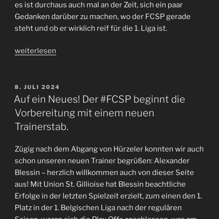
der
es ist durchaus auch mal an der Zeit, sich ein paar
Liga
Gedanken darüber zu machen, wo der FCSP gerade
gegen
steht und ob er wirklich reif für die 1. Liga ist.
Heidenheim“
„Ist
weiterlesen
der
#FCSP
bereit
VERÖFFENTLICHT
8. JULI 2024
AM
für
Auf ein Neues! Der #FCSP beginnt die
eine
Vorbereitung mit einem neuen
neue
Trainerstab.
Liga?“
Zügig nach dem Abgang von Hürzeler konnten wir auch
schon unseren neuen Trainer begrüßen: Alexander
Blessin – herzlich willkommen auch von dieser Seite
aus! Mit Union St. Gillioise hat Blessin beachtliche
Erfolge in der letzten Spielzeit erzielt, zum einen den 1.
Platz in der 1. Belgischen Liga nach der regulären