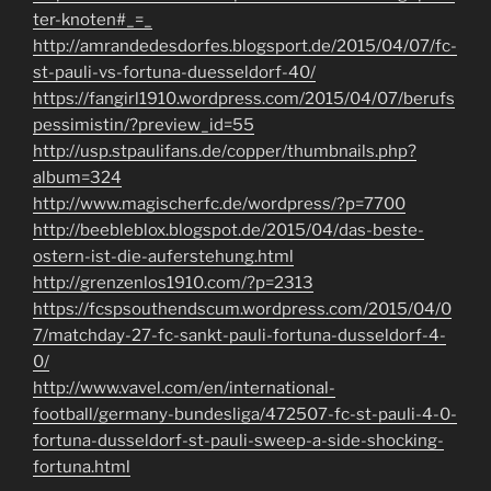
ter-knoten#_=_
http://amrandedesdorfes.blogsport.de/2015/04/07/fc-
st-pauli-vs-fortuna-duesseldorf-40/
https://fangirl1910.wordpress.com/2015/04/07/berufs
pessimistin/?preview_id=55
http://usp.stpaulifans.de/copper/thumbnails.php?
album=324
http://www.magischerfc.de/wordpress/?p=7700
http://beebleblox.blogspot.de/2015/04/das-beste-
ostern-ist-die-auferstehung.html
http://grenzenlos1910.com/?p=2313
https://fcspsouthendscum.wordpress.com/2015/04/0
7/matchday-27-fc-sankt-pauli-fortuna-dusseldorf-4-
0/
http://www.vavel.com/en/international-
football/germany-bundesliga/472507-fc-st-pauli-4-0-
fortuna-dusseldorf-st-pauli-sweep-a-side-shocking-
fortuna.html