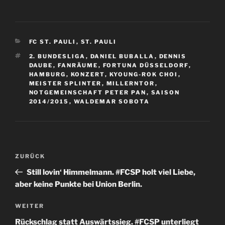
KATEGORIEN
FC ST. PAULI
,
ST. PAULI
SCHLAGWÖRTER
2. BUNDESLIGA
,
DANIEL BUBALLA
,
DENNIS
DAUBE
,
FANRÄUME
,
FORTUNA DÜSSELDORF
,
HAMBURG
,
KONZERT
,
KYOUNG-ROK CHOI
,
MEISTER SPLINTER
,
MILLERNTOR
,
NOTGEMEINSCHAFT PETER PAN
,
SAISON
2014/2015
,
WALDEMAR SOBOTA
Beitragsnavigation
Vorheriger
ZURÜCK
Beitrag
Still lovin‘ Himmelmann. #FCSP holt viel Liebe,
aber keine Punkte bei Union Berlin.
Nächster
WEITER
Beitrag
Rückschlag statt Auswärtssieg. #FCSP unterliegt