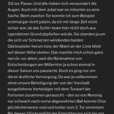
3:0 zur Pause. Und alle rieben sich verwundert die
Augen. Auch mit dem Jubel war es mitunter so eine
Sache. Beim zweiten Tor konnte ich zum Beispiel
erstmal gar nicht jubeln, da ich mir lange Zeit nicht
sicher war, ob das Schiri-team hier nicht doch aus
irgendeinen Grund abpfeifen würde. Sie standen ja um
die sich vor Schmerzen windenden beiden
Gästespieler herum bzw. der Mann an der Linie blieb
auf dieser Höhe stehen. Das machte mich schon ganz
nervör, vor allem, weil die Rücknahme von
Entscheidungen am Millerntor ja schon einmal in
dieser Saison uns passierte. Doch es ging nur um
deren ärztliche Versorgung. Da war ja vollkommen
ohne unsere Beteiligung der von der Vorstadt
ausgeliehene Verteidiger mit dem Torwart der
Fortunen zusammen gerauscht – den so von Rensing
nur schwach nach vorne abgewehrten Ball konnte Choi
glücklicherweise vool und locker zum 2. Tor einnetzen.
Bis dieses Glücksgefühl der Erleichterung sich bei mir