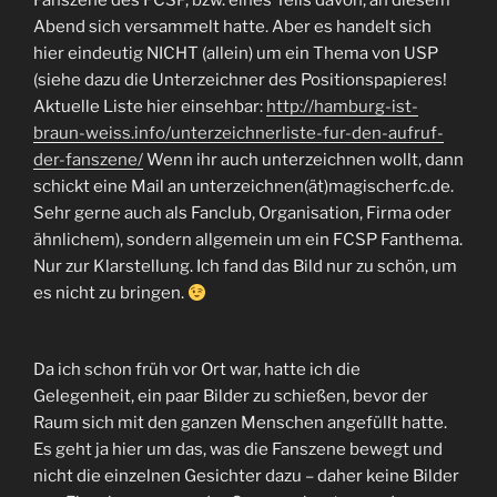
Fanszene des FCSP, bzw. eines Teils davon, an diesem
Abend sich versammelt hatte. Aber es handelt sich
hier eindeutig NICHT (allein) um ein Thema von USP
(siehe dazu die Unterzeichner des Positionspapieres!
Aktuelle Liste hier einsehbar:
http://hamburg-ist-
braun-weiss.info/unterzeichnerliste-fur-den-aufruf-
der-fanszene/
Wenn ihr auch un­ter­zeich­nen wollt, dann
schickt eine Mail an un­ter­zeich­nen(ät)magischerfc.​de.
Sehr gerne auch als Fan­club, Or­ga­ni­sa­ti­on, Firma oder
ähn­li­chem), sondern allgemein um ein FCSP Fanthema.
Nur zur Klarstellung. Ich fand das Bild nur zu schön, um
es nicht zu bringen.
Da ich schon früh vor Ort war, hatte ich die
Gelegenheit, ein paar Bilder zu schießen, bevor der
Raum sich mit den ganzen Menschen angefüllt hatte.
Es geht ja hier um das, was die Fanszene bewegt und
nicht die einzelnen Gesichter dazu – daher keine Bilder