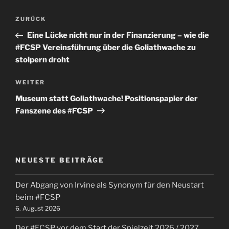
Beitragsnavigation
Vorheriger
ZURÜCK
Beitrag
Eine Lücke nicht nur in der Finanzierung – wie die
#FCSP Vereinsführung über die Goliathwache zu
stolpern droht
Nächster
WEITER
Beitrag
Museum statt Goliathwache! Positionspapier der
Fanszene des #FCSP
NEUESTE BEITRÄGE
Der Abgang von Irvine als Synonym für den Neustart
beim #FCSP
6. August 2026
Der #FCSP vor dem Start der Spielzeit 2026 / 2027