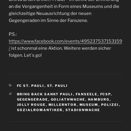
an die Vergangenheit in Form eines Museums und die
gleichzeitige Neuausrichtung der neuen
Gegengeraden im Sinne der Fanszene.
P.S.:
https://www.facebook.com/events/495237537153159
/
ist schonmal eine Aktion. Weitere werden sicher
folgen. Let´s go!
KATEGORIEN
FC ST. PAULI
,
ST. PAULI
SCHLAGWÖRTER
BRING BACK SANKT PAULI
,
FANSEELE
,
FCSP
,
GEGENGERADE
,
GOLIATHWACHE
,
HAMBURG
,
JOLLY ROUGE
,
MILLERNTOR
,
MUSEUM
,
POLIZEI
,
SOZIALROMANTIKER
,
STADIONWACHE