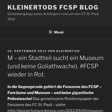
Zum
KLEINERTODS FCSP BLOG
Inhalt
Gedankengänge eines Anhängers rund um den FC St. Pauli
springen
1910
Menü
VERÖFFENTLICHT
15. SEPTEMBER 2012
VON
KLEINERTOD
AM
M – ein Stadtteil sucht ein Museum
(und keine Goliathwache). #FCSP
wieder in Rot.
In die Gegengerade gehört die Fanszene des FCSP –
Fanräume und Museum – und keine gigantische
Polizeiwache!
Das gemeinsame Positionspapier der
Fanszene des FC St. Pauli – siehe
http://kleinertod.wordpress.com/2012/09/15/museum