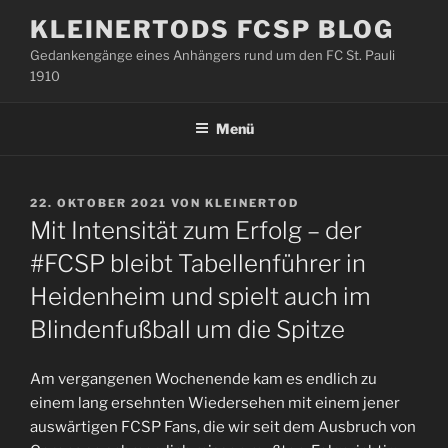
Zum
KLEINERTODS FCSP BLOG
Inhalt
Gedankengänge eines Anhängers rund um den FC St. Pauli
springen
1910
Menü
VERÖFFENTLICHT
22. OKTOBER 2021
VON
KLEINERTOD
AM
Mit Intensität zum Erfolg – der
#FCSP bleibt Tabellenführer in
Heidenheim und spielt auch im
Blindenfußball um die Spitze
Am vergangenen Wochenende kam es endlich zu
einem lang ersehnten Wiedersehen mit einem jener
auswärtigen FCSP Fans, die wir seit dem Ausbruch von