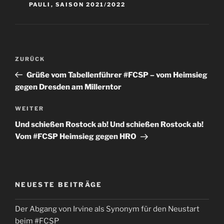
PAULI
,
SAISON 2021/2022
Beitragsnavigation
Vorheriger
ZURÜCK
Beitrag
Grüße vom Tabellenführer #FCSP – vom Heimsieg
gegen Dresden am Millerntor
Nächster
WEITER
Beitrag
Und schießen Rostock ab! Und schießen Rostock ab!
Vom #FCSP Heimsieg gegen HRO
NEUESTE BEITRÄGE
Der Abgang von Irvine als Synonym für den Neustart
beim #FCSP