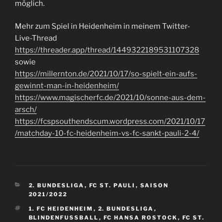
möglich.
Mehr zum Spiel in Heidenheim in meinem Twitter-
Live-Thread
https://threader.app/thread/1449322189531107328
sowie
https://millernton.de/2021/10/17/so-spielt-ein-aufs-
gewinnt-man-in-heidenheim/
https://www.magischerfc.de/2021/10/sonne-aus-dem-
arsch/
https://fcspsouthendscum.wordpress.com/2021/10/17
/matchday-10-fc-heidenheim-vs-fc-sankt-pauli-2-4/
KATEGORIEN
2. BUNDESLIGA
,
FC ST. PAULI
,
SAISON
2021/2022
SCHLAGWÖRTER
1. FC HEIDENHEIM
,
2. BUNDESLIGA
,
BLINDENFUSSBALL
,
FC HANSA ROSTOCK
,
FC ST.