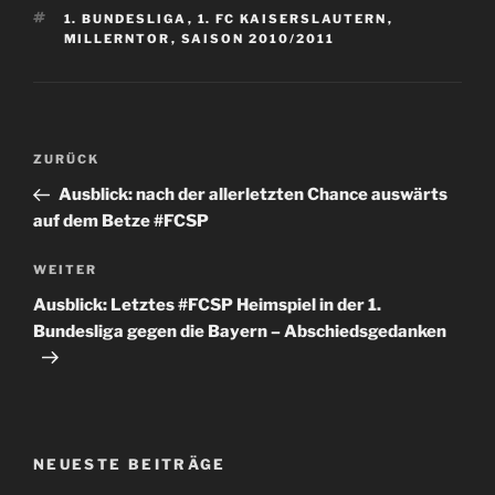
SCHLAGWÖRTER
1. BUNDESLIGA
,
1. FC KAISERSLAUTERN
,
MILLERNTOR
,
SAISON 2010/2011
Beitragsnavigation
Vorheriger
ZURÜCK
Beitrag
Ausblick: nach der allerletzten Chance auswärts
auf dem Betze #FCSP
Nächster
WEITER
Beitrag
Ausblick: Letztes #FCSP Heimspiel in der 1.
Bundesliga gegen die Bayern – Abschiedsgedanken
NEUESTE BEITRÄGE