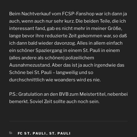
Beim Nachtverkauf vom FCSP-Fanshop war ich dann ja
auch, wenn auch nur sehr kurz. Die beiden Teile, die ich
interessant fand, gab es nicht mehr in meiner Größe,
lange bevor ihre reduzierte Zeit gekommen war, so daß
ich dann bald wieder davonzog. Alles in allem einfach
ein schöner Spaziergang in einem St. Pauli in einem
(alles andere als schönen) polizeilichem
Ausnahmezustand. Aber das ist ja auch irgendwie das
Schöne bei St. Pauli – langweilig und so
durchschnittlich wie woanders wird es nie.
P.S.: Gratulation an den BVB zum Meistertitel, nebenbei
bemerkt. Soviel Zeit sollte auch noch sein.
KATEGORIEN
FC ST. PAULI
,
ST. PAULI