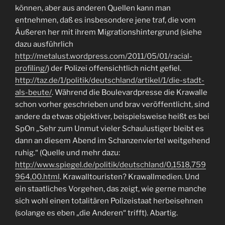
können, aber aus anderen Quellen kann man
entnehmen, daß es insbesondere jene traf, die vom
Äußeren her mit ihrem Migrationshintergrund (siehe
dazu ausführlich
http://metalust.wordpress.com/2011/05/01/racial-
profiling/
) der Polizei offensichtlich nicht gefiel.
http://taz.de/1/politik/deutschland/artikel/1/die-stadt-
als-beute/
. Während die Boulevardpresse die Krawalle
schon vorher geschrieben und brav veröffentlicht, sind
andere da etwas objektiver, beispielsweise heißt es bei
SpOn „Sehr zum Unmut vieler Schaulustiger bleibt es
dann an diesem Abend im Schanzenviertel weitgehend
ruhig.“ (Quelle und mehr dazu:
http://www.spiegel.de/politik/deutschland/0,1518,759
964,00.html
. Krawalltouristen? Krawallmedien. Und
ein staatliches Vorgehen, das zeigt, wie gerne manche
sich wohl einen totalitären Polizeistaat herbeisehnen
(solange es eben „die Anderen“ trifft). Abartig.