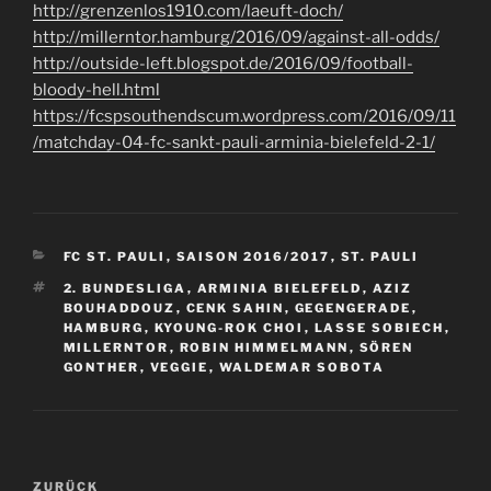
http://grenzenlos1910.com/laeuft-doch/
http://millerntor.hamburg/2016/09/against-all-odds/
http://outside-left.blogspot.de/2016/09/football-
bloody-hell.html
https://fcspsouthendscum.wordpress.com/2016/09/11
/matchday-04-fc-sankt-pauli-arminia-bielefeld-2-1/
KATEGORIEN
FC ST. PAULI
,
SAISON 2016/2017
,
ST. PAULI
SCHLAGWÖRTER
2. BUNDESLIGA
,
ARMINIA BIELEFELD
,
AZIZ
BOUHADDOUZ
,
CENK SAHIN
,
GEGENGERADE
,
HAMBURG
,
KYOUNG-ROK CHOI
,
LASSE SOBIECH
,
MILLERNTOR
,
ROBIN HIMMELMANN
,
SÖREN
GONTHER
,
VEGGIE
,
WALDEMAR SOBOTA
Beitragsnavigation
Vorheriger
ZURÜCK