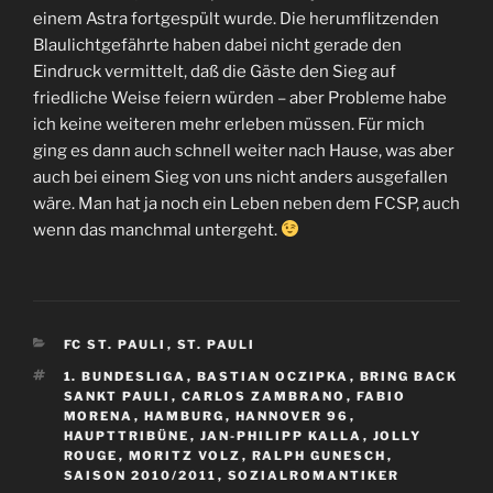
einem Astra fortgespült wurde. Die herumflitzenden
Blaulichtgefährte haben dabei nicht gerade den
Eindruck vermittelt, daß die Gäste den Sieg auf
friedliche Weise feiern würden – aber Probleme habe
ich keine weiteren mehr erleben müssen. Für mich
ging es dann auch schnell weiter nach Hause, was aber
auch bei einem Sieg von uns nicht anders ausgefallen
wäre. Man hat ja noch ein Leben neben dem FCSP, auch
wenn das manchmal untergeht.
KATEGORIEN
FC ST. PAULI
,
ST. PAULI
SCHLAGWÖRTER
1. BUNDESLIGA
,
BASTIAN OCZIPKA
,
BRING BACK
SANKT PAULI
,
CARLOS ZAMBRANO
,
FABIO
MORENA
,
HAMBURG
,
HANNOVER 96
,
HAUPTTRIBÜNE
,
JAN-PHILIPP KALLA
,
JOLLY
ROUGE
,
MORITZ VOLZ
,
RALPH GUNESCH
,
SAISON 2010/2011
,
SOZIALROMANTIKER