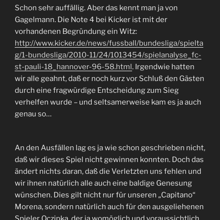
Schon sehr auffällig. Aber das kennt man ja von
Gagelmann. Die Note 4 bei Kicker ist mit der
vorhandenen Begründung ein Witz:
http://www.kicker.de/news/fussball/bundesliga/spielta
g/1-bundesliga/2010-11/24/1013454/spielanalyse_fc-
st-pauli-18_hannover-96-58.html
. Irgendwie hatten
wir alle geahnt, daß er noch kurz vor Schluß den Gästen
durch eine fragwürdige Entscheidung zum Sieg
verhelfen wurde – und seltsamerweise kam es ja auch
genau so…
An den Ausfällen lag es ja wie schon geschrieben nicht,
daß wir dieses Spiel nicht gewinnen konnten. Doch das
ändert nichts daran, daß die Verletzten uns fehlen und
wir ihnen natürlich alle auch eine baldige Genesung
wünschen. Dies gilt nicht nur für unseren „Capitano“
Morena, sondern natürlich auch für den ausgeliehenen
Spieler Oczipka, der ja womöglich und voraussichtlich