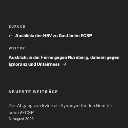
Beitragsnavigation
Vorheriger
ZURÜCK
Beitrag
Ausblick: der HSV zu Gast beim FCSP
Nächster
WEITER
Beitrag
Ausblick: in der Ferne gegen Nürnberg, daheim gegen
Ignoranz und Unfairness
NEUESTE BEITRÄGE
Der Abgang von Irvine als Synonym für den Neustart
beim #FCSP
6. August 2026