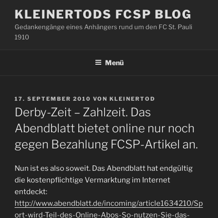
Zum
KLEINERTODS FCSP BLOG
Inhalt
Gedankengänge eines Anhängers rund um den FC St. Pauli
springen
1910
Menü
VERÖFFENTLICHT
17. SEPTEMBER 2010
VON
KLEINERTOD
AM
Derby-Zeit – Zahlzeit. Das
Abendblatt bietet online nur noch
gegen Bezahlung FCSP-Artikel an.
Nun ist es also soweit. Das Abendblatt hat endgültig
die kostenpflichtige Vermarktung im Internet
entdeckt:
http://www.abendblatt.de/incoming/article1634210/Sp
ort-wird-Teil-des-Online-Abos-So-nutzen-Sie-das-