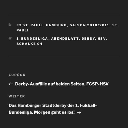
KATEGORIEN
FC ST. PAULI
,
HAMBURG
,
SAISON 2010/2011
,
ST.
PAULI
SCHLAGWÖRTER
1. BUNDESLIGA
,
ABENDBLATT
,
DERBY
,
HSV
,
SCHALKE 04
Beitragsnavigation
Vorheriger
ZURÜCK
Beitrag
Derby-Ausfälle auf beiden Seiten. FCSP-HSV
Nächster
WEITER
Beitrag
Das Hamburger Stadtderby der 1. Fußball-
Bundesliga. Morgen geht es los!