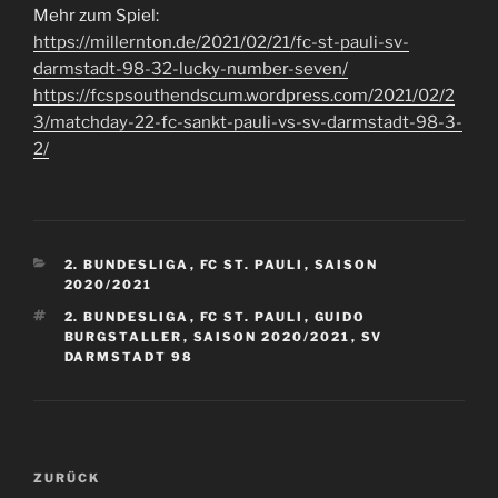
Mehr zum Spiel:
https://millernton.de/2021/02/21/fc-st-pauli-sv-
darmstadt-98-32-lucky-number-seven/
https://fcspsouthendscum.wordpress.com/2021/02/2
3/matchday-22-fc-sankt-pauli-vs-sv-darmstadt-98-3-
2/
KATEGORIEN
2. BUNDESLIGA
,
FC ST. PAULI
,
SAISON
2020/2021
SCHLAGWÖRTER
2. BUNDESLIGA
,
FC ST. PAULI
,
GUIDO
BURGSTALLER
,
SAISON 2020/2021
,
SV
DARMSTADT 98
Beitragsnavigation
Vorheriger
ZURÜCK