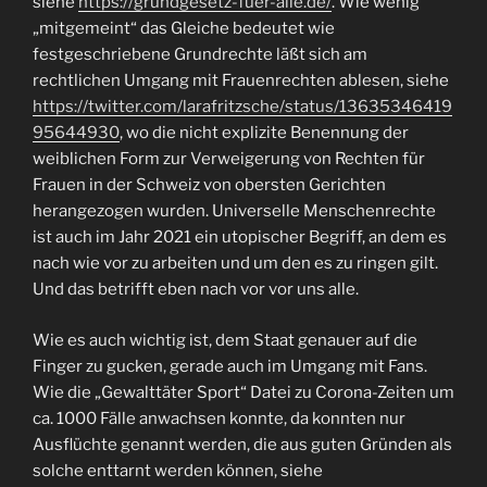
siehe
https://grundgesetz-fuer-alle.de/
. Wie wenig
„mitgemeint“ das Gleiche bedeutet wie
festgeschriebene Grundrechte läßt sich am
rechtlichen Umgang mit Frauenrechten ablesen, siehe
https://twitter.com/larafritzsche/status/13635346419
95644930
, wo die nicht explizite Benennung der
weiblichen Form zur Verweigerung von Rechten für
Frauen in der Schweiz von obersten Gerichten
herangezogen wurden. Universelle Menschenrechte
ist auch im Jahr 2021 ein utopischer Begriff, an dem es
nach wie vor zu arbeiten und um den es zu ringen gilt.
Und das betrifft eben nach vor vor uns alle.
Wie es auch wichtig ist, dem Staat genauer auf die
Finger zu gucken, gerade auch im Umgang mit Fans.
Wie die „Gewalttäter Sport“ Datei zu Corona-Zeiten um
ca. 1000 Fälle anwachsen konnte, da konnten nur
Ausflüchte genannt werden, die aus guten Gründen als
solche enttarnt werden können, siehe