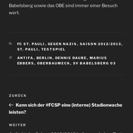
Babelsberg sowie das OBE sind immer einer Besuch
wert.
KATEGORIEN
FC ST. PAULI
,
GEGEN NAZIS
,
SAISON 2012/2013
,
ST. PAULI
,
TESTSPIEL
SCHLAGWÖRTER
ANTIFA
,
BERLIN
,
DENNIS DAUBE
,
MARIUS
EBBERS
,
OBERBAUMECK
,
SV BABELSBERG 03
Beitragsnavigation
Vorheriger
ZURÜCK
Beitrag
Kann sich der #FCSP eine (interne) Stadionwache
leisten?
Nächster
WEITER
Beitrag