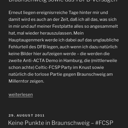
in
Braun-
Erneut liegen ereignisrreiche Tage hinter mir und
Schweig“
damit wird es auch an der Zeit, daß ich all das, was sich
in mir und auf meiner Festplatte alles so angesammelt
hat, mal wieder herauszulassen. Mein
Hauptaugenmerk werde ich dabei auf das unglaubliche
Fehlurteil des DFB legen, auch wenn ich dazu natürlich
keine Bilder hier aufzeigen werde – die werden die
zweite Anti-ACTA Demo in Hamburg, die (mittlerweile
schon achte) Celtic-FCSP Party im Knust sowie
natürlich die torlose Partie gegen Braunschweig am
Millerntor zeigen.
„Völlig
weiterlesen
von
der
Rolle
VERÖFFENTLICHT
29. AUGUST 2011
AM
–
Keine Punkte in Braunschweig – #FCSP