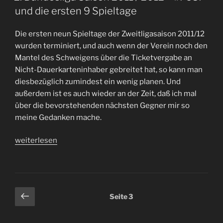
#FCSP
und die ersten 9 Spieltage
bleibt
aber
Die ersten neun Spieltage der Zweitligasaison 2011/12
weit
wurden terminiert, und auch wenn der Verein noch den
oben“
Mantel des Schweigens über die Ticketvergabe an
Nicht-Dauerkarteninhaber gebreitet hat, so kann man
diesbezüglich zumindest ein wenig planen. Und
außerdem ist es auch wieder an der Zeit, daß ich mal
über die bevorstehenden nächsten Gegner mir so
meine Gedanken mache.
„2.
weiterlesen
Bundesliga
Saison
2011
/
Seitennummerierung
Vorherige
Seite
3
2012
Seite
der
–
Beiträge