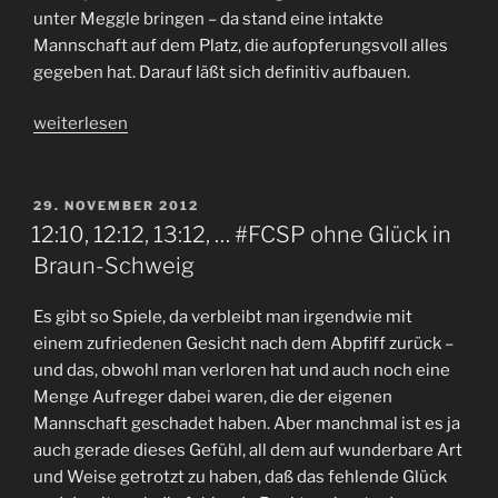
unter Meggle bringen – da stand eine intakte
Mannschaft auf dem Platz, die aufopferungsvoll alles
gegeben hat. Darauf läßt sich definitiv aufbauen.
„Mit
weiterlesen
dem
Rücken
zur
VERÖFFENTLICHT
29. NOVEMBER 2012
AM
Wand
12:10, 12:12, 13:12, … #FCSP ohne Glück in
auf
Braun-Schweig
zu
neuen
Es gibt so Spiele, da verbleibt man irgendwie mit
Ufern
einem zufriedenen Gesicht nach dem Abpfiff zurück –
–
und das, obwohl man verloren hat und auch noch eine
#fcsp
Menge Aufreger dabei waren, die der eigenen
erkämpft
Mannschaft geschadet haben. Aber manchmal ist es ja
sich
auch gerade dieses Gefühl, all dem auf wunderbare Art
den
und Weise getrotzt zu haben, daß das fehlende Glück
Dreier