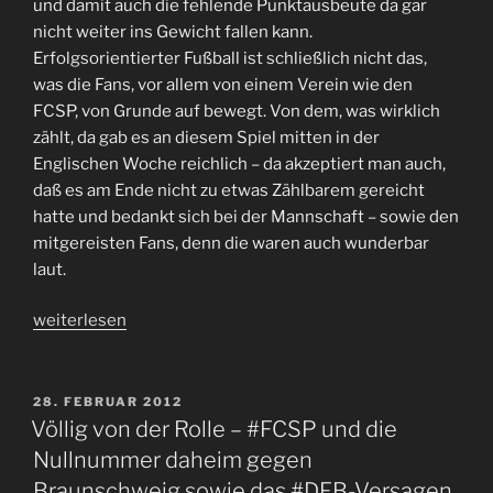
und damit auch die fehlende Punktausbeute da gar
daheim
nicht weiter ins Gewicht fallen kann.
gegen
Erfolgsorientierter Fußball ist schließlich nicht das,
Braunschweig“
was die Fans, vor allem von einem Verein wie den
FCSP, von Grunde auf bewegt. Von dem, was wirklich
zählt, da gab es an diesem Spiel mitten in der
Englischen Woche reichlich – da akzeptiert man auch,
daß es am Ende nicht zu etwas Zählbarem gereicht
hatte und bedankt sich bei der Mannschaft – sowie den
mitgereisten Fans, denn die waren auch wunderbar
laut.
„12:10,
weiterlesen
12:12,
13:12,
…
VERÖFFENTLICHT
28. FEBRUAR 2012
AM
#FCSP
Völlig von der Rolle – #FCSP und die
ohne
Nullnummer daheim gegen
Glück
Braunschweig sowie das #DFB-Versagen