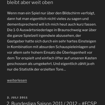
#FCSP
bleibt aber weit oben
und
die
Wenn man ein Spiel nur über den Bildschirm verfolgt,
Nullnummer
dann hat man eigentlich nicht vieles zu sagen und
daheim
dementsprechend will ich mich heut auch kurz fassen.
gegen
Die 1-0 Auswärtsniederlage in Braunschweig war über
Braunschweig
die ganze Spielzeit irgendwie abzusehen, der
sowie
Gastgeber hatte sich durch ein sehr hartes Einsteigen
das
in Kombination mit absurden Schauspieleinlagen und
#DFB-
vor allem sehr hohem Einsatz die Überlegenheit vor
Versagen“
dem Tor erspielt und einfach öfter auf unseren Kasten
geschossen als umgekehrt. Und eigentlich zählt ja eh
nur die Statistik der erzielten Tore…
„Keine
weiterlesen
Punkte
in
Braunschweig
VERÖFFENTLICHT
2. JULI 2011
AM
–
2. Bundesliga Saison 2011 / 2012 – #FCSP