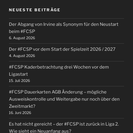
#FCSP
und
NEUESTE BEITRÄGE
die
ersten
Der Abgang von Irvine als Synonym für den Neustart
9
beim #FCSP
Spieltage“
6. August 2026
Der #FCSP vor dem Start der Spielzeit 2026 / 2027
4. August 2026
#FCSP Kaderbetrachtung drei Wochen vor dem
Ligastart
15. Juli 2026
#FCSP Dauerkarten AGB Änderung – mögliche
Ausweiskontrolle und Weitergabe nur noch über den
Zweitmarkt?
16. Juni 2026
Es hat nicht gereicht – der #FCSP ist zurück in Liga 2.
Wie sieht ein Neuanfang aus?