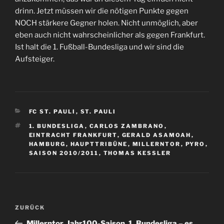
drinn. Jetzt müssen wir die nötigen Punkte gegen
NOCH stärkere Gegner holen. Nicht unmöglich, aber
eben auch nicht wahrscheinlicher als gegen Frankfurt.
Ist halt die 1. Fußball-Bundesliga und wir sind die
Aufsteiger.
KATEGORIEN
FC ST. PAULI
,
ST. PAULI
SCHLAGWÖRTER
1. BUNDESLIGA
,
CARLOS ZAMBRANO
,
EINTRACHT FRANKFURT
,
GERALD ASAMOAH
,
HAMBURG
,
HAUPTTRIBÜNE
,
MILLERNTOR
,
PYRO
,
SAISON 2010/2011
,
THOMAS KESSLER
Beitragsnavigation
Vorheriger
ZURÜCK
Beitrag
Millerntor, Jahr100-Saison, 1. Bundesliga – es