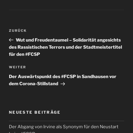
Beitragsnavigation
Vorheriger
ZURÜCK
Beitrag
Wut und Freudentaumel – Solidarität angesichts
des Rassistischen Terrors und der Stadtmeistertitel
für den #FCSP
Nächster
WEITER
Beitrag
Der Auswärtspunkt des #FCSP in Sandhausen vor
dem Corona-Stillstand
NEUESTE BEITRÄGE
Der Abgang von Irvine als Synonym für den Neustart