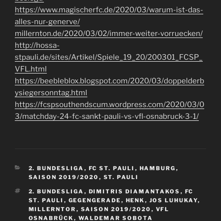
https://www.magischerfc.de/2020/03/warum-ist-das-
alles-nur-generve/
millernton.de/2020/03/02/immer-weiter-vorruecken/
http://hossa-
stpauli.de/sites/Artikel/Spiele_19_20/200301_FCSP_
VFL.html
https://beebleblox.blogspot.com/2020/03/doppelderb
ysiegersonntag.html
https://fcspsouthendscum.wordpress.com/2020/03/0
3/matchday-24-fc-sankt-pauli-vs-vfl-osnabruck-3-1/
KATEGORIEN
2. BUNDESLIGA
,
FC ST. PAULI
,
HAMBURG
,
SAISON 2019/2020
,
ST. PAULI
SCHLAGWÖRTER
2. BUNDESLIGA
,
DIMITRIS DIAMANTAKOS
,
FC
ST. PAULI
,
GEGENGERADE
,
HENK
,
JOS LUHUKAY
,
MILLERNTOR
,
SAISON 2019/2020
,
VFL
OSNABRÜCK
,
WALDEMAR SOBOTA