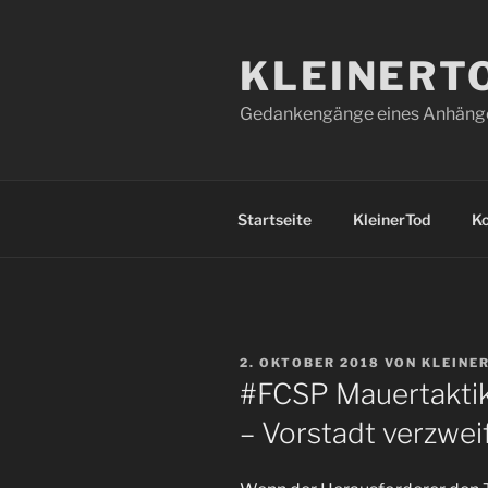
Zum
Inhalt
KLEINERT
springen
Gedankengänge eines Anhänger
Startseite
KleinerTod
K
VERÖFFENTLICHT
2. OKTOBER 2018
VON
KLEINE
AM
#FCSP Mauertakti
– Vorstadt verzwei