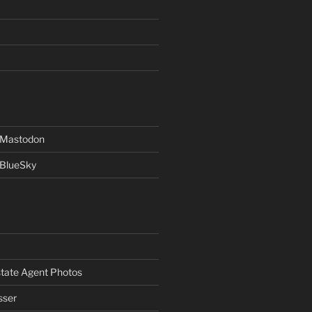
f Mastodon
 BlueSky
Estate Agent Photos
sser