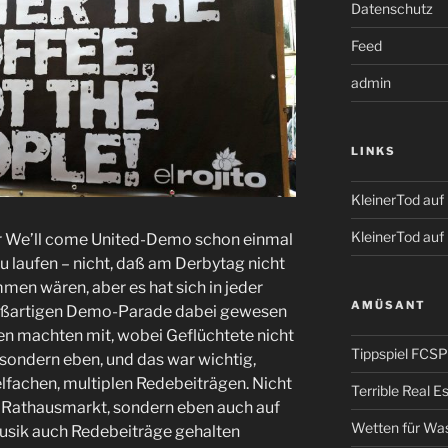
Datenschutz
Feed
admin
LINKS
KleinerTod au
KleinerTod auf
er We’ll come United-Demo schon einmal
u laufen – nicht, daß am Derbytag nicht
en wären, aber es hat sich in jeder
AMÜSANT
großartigen Demo-Parade dabei gewesen
en machten mit, wobei Geflüchtete nicht
Tippspiel FCSP
sondern eben, und das war wichtig,
lfachen, multiplen Redebeiträgen. Nicht
Terrible Real 
 Rathausmarkt, sondern eben auch auf
Wetten für Wa
usik auch Redebeiträge gehalten