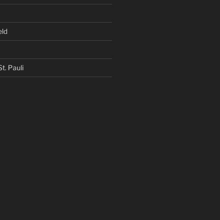
eld
t. Pauli