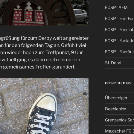
FCSP- AFM
FCSP - Fan-Fo
FCSP - Fanclub
grüßung für zum Derby weit angereister
FCSP - Fanlad
n für den folgenden Tag an. Gefühlt viel
FCSP - Fanrä
hon wieder hoch zum Treffpunkt, 9 Uhr
ividuell ging es dann noch einmal ein
St. Depri
ein gemeinsames Treffen garantiert.
FCSP BLOGS
Übersteiger
Beebleblox
Grenzenlos San
Magischer FC 