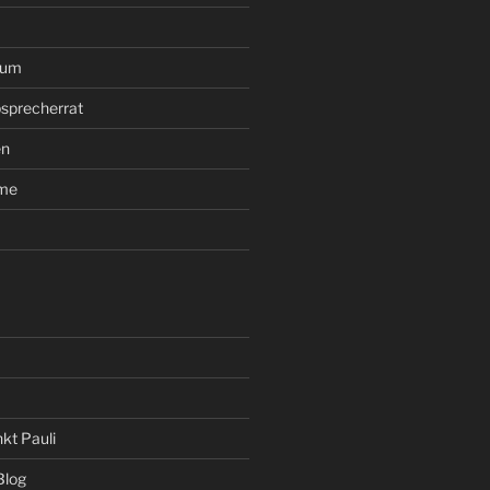
rum
sprecherrat
en
ume
kt Pauli
Blog