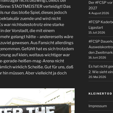
telträger nicht bezwingt, bleibt der
Der #FCSP vor 
m Sinne: STADTMEISTER verteidigt! Das
2027
s nur das bloße Spiel, dieses jedoch
4. August 2026
pektakulär zuende und wird nicht
#FCSP Kaderbe
 Es war nichtsdestotrotz eine starke
Ligastart
n der Vorstadt, die mit einem
15. Juli 2026
mehr gelangt hätte – andererseits wäre
#FCSP Dauerka
 zuviel gewesen. Aus Fansicht allerdings
Ausweiskontrol
tgenommen. Gefühlt hat es sich trotzdem
den Zweitmark
tonung auf klein, weitaus wichtiger war
16. Juni 2026
sie-gerade-heißen-mag-Arena nicht
Es hat nicht ge
ämlich wirklich Scheiße. Gut für uns, daß
2. Wie sieht e
r hin müssen. Aber vielleicht ja doch
20. Mai 2026
KLEINERTOD
Impressum