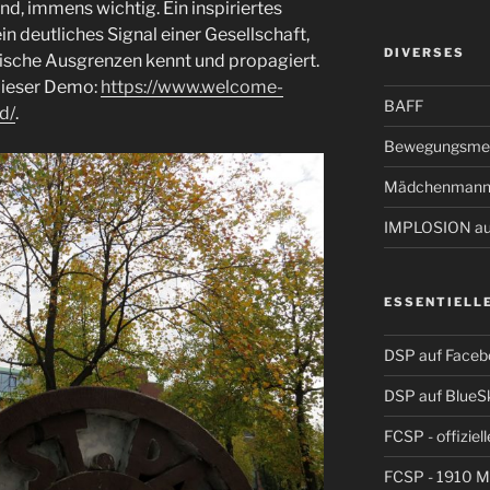
nd, immens wichtig. Ein inspiriertes
in deutliches Signal einer Gesellschaft,
DIVERSES
stische Ausgrenzen kennt und propagiert.
 dieser Demo:
https://www.welcome-
BAFF
d/
.
Bewegungsmel
Mädchenmann
IMPLOSION auf
ESSENTIELL
DSP auf Faceb
DSP auf BlueS
FCSP - offiziel
FCSP - 1910 