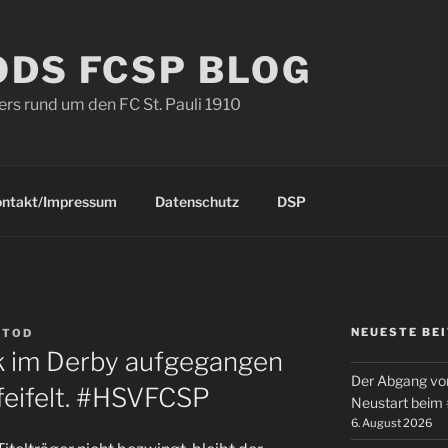
ODS FCSP BLOG
s rund um den FC St. Pauli 1910
ontakt/Impressum
Datenschutz
DSP
NEUESTE BE
RTOD
k im Derby aufgegangen
Der Abgang von
feifelt. #HSVFCSP
Neustart beim
6. August 2026