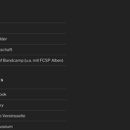
der
schaft
 Bandcamp (u.a. mit FCSP Alben)
ES
ook
ky
le Vereinsseite
Museum