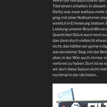
Wenn der Herausforderer den Ti
Titel einem erhalten. In diese
Derby war zwar weitaus mehr al
ging mit einer Nullnummer uns
wirklich in Erinnerung bleiben.
Leistung unserer BoysInBrown i
Quentchen Glück auch noch zu 
das dann doch vielleicht etwas
nicht, das hätten wir gerne mi
wie ein kleiner Sieg mit der Be
aber, in der Wie-auch-immer-
verloren zu haben. Dort ist es n
wir dort diese Saison nicht meh
nochmal in der nächsten…